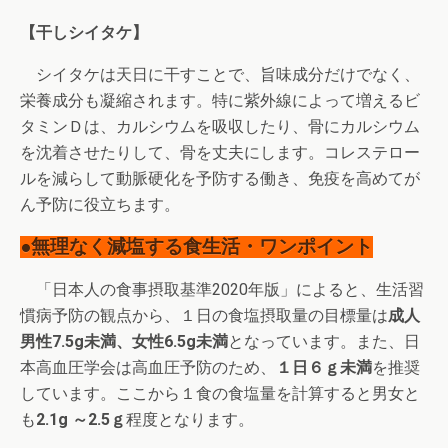
【干しシイタケ】
シイタケは天日に干すことで、旨味成分だけでなく、
栄養成分も凝縮されます。特に紫外線によって増えるビ
タミンＤは、カルシウムを吸収したり、骨にカルシウム
を沈着させたりして、骨を丈夫にします。コレステロー
ルを減らして動脈硬化を予防する働き、免疫を高めてが
ん予防に役立ちます。
●無理なく減塩する食生活・ワンポイント
「日本人の食事摂取基準2020年版」によると、生活習
慣病予防の観点から、１日の食塩摂取量の目標量は
成人
男性7.5g未満、女性6.5g未満
となっています。また、日
本高血圧学会は高血圧予防のため、
１日６ｇ未満
を推奨
しています。ここから１食の食塩量を計算すると男女と
も
2.1g ～2.5ｇ
程度となります。