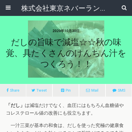
株式会社東京ネバーランドえひめ
2020年10月30日
だしの旨味で減塩☆☆秋の味
覚、具たくさんのけんちん汁を
つくろう！！
Share
Tweet
Pin
Mail
SMS
「だし」
は減塩だけでなく、血圧にはもちろん血糖値や
コレステロール値の改善にも役立ちます。
一汁三菜が基本の和食は、だしを使った究極の健康食