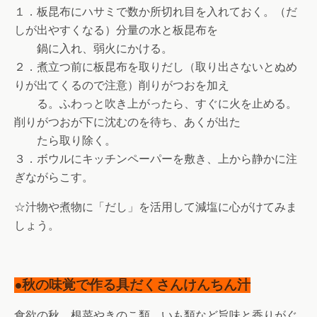
１．板昆布にハサミで数か所切れ目を入れておく。（だ
しが出やすくなる）分量の水と板昆布を
鍋に入れ、弱火にかける。
２．煮立つ前に板昆布を取りだし（取り出さないとぬめ
りが出てくるので注意）削りがつおを加え
る。ふわっと吹き上がったら、すぐに火を止める。
削りがつおが下に沈むのを待ち、あくが出た
たら取り除く。
３．ボウルにキッチンペーパーを敷き、上から静かに注
ぎながらこす。
☆汁物や煮物に「だし」を活用して減塩に心がけてみま
しょう。
●秋の味覚で作る具だくさんけんちん汁
食欲の秋。根菜やきのこ類、いも類など旨味と香りがぐ