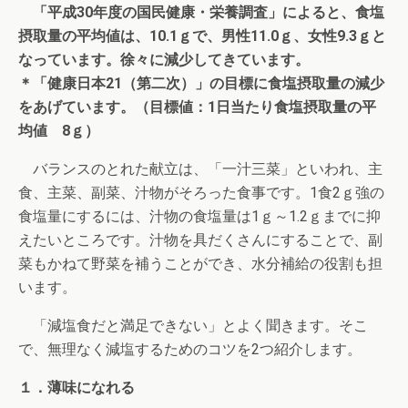
「平成30年度の国民健康・栄養調査」によると、食塩
摂取量の平均値は、10.1ｇで、男性11.0ｇ、女性9.3ｇと
なっています。徐々に減少してきています。
＊「健康日本21（第二次）」の目標に食塩摂取量の減少
をあげています。（目標値：1日当たり食塩摂取量の平
均値 8ｇ）
バランスのとれた献立は、「一汁三菜」といわれ、主
食、主菜、副菜、汁物がそろった食事です。1食2ｇ強の
食塩量にするには、汁物の食塩量は1ｇ～1.2ｇまでに抑
えたいところです。汁物を具だくさんにすることで、副
菜もかねて野菜を補うことができ、水分補給の役割も担
います。
「減塩食だと満足できない」とよく聞きます。そこ
で、無理なく減塩するためのコツを2つ紹介します。
１．薄味になれる